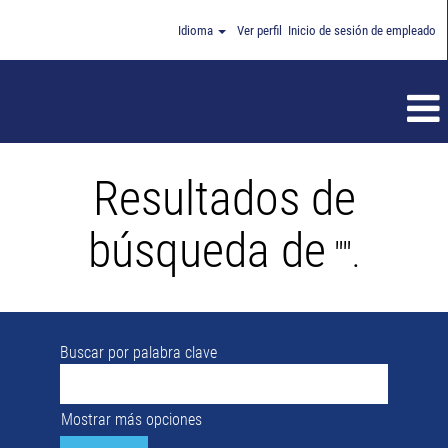
Idioma
Ver perfil
Inicio de sesión de empleado
Resultados de
búsqueda de
"".
Buscar por palabra clave
Mostrar más opciones