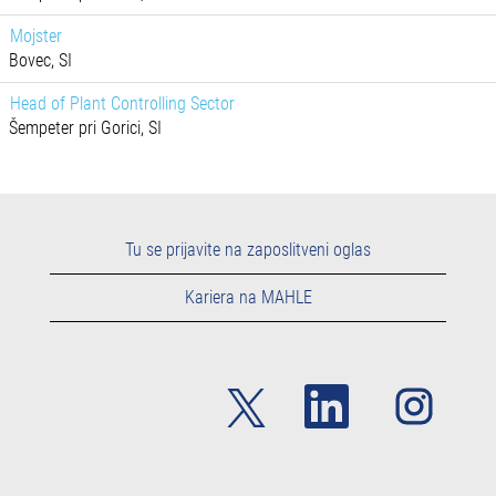
Mojster
Bovec, SI
Head of Plant Controlling Sector
Šempeter pri Gorici, SI
Tu se prijavite na zaposlitveni oglas
Kariera na MAHLE
O
O
O
d
d
d
p
p
p
r
r
r
e
e
e
s
s
s
e
e