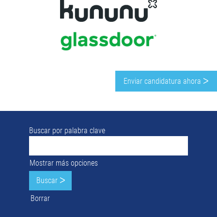
Enviar candidatura ahora ᐳ
Buscar por palabra clave
Mostrar más opciones
Borrar