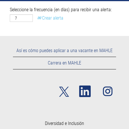
Seleccione la frecuencia (en días) para recibir una alerta:
Crear alerta
Así es cómo puedes aplicar a una vacante en MAHLE
Carrera en MAHLE
S
S
S
e
e
e
a
a
a
b
b
b
r
r
r
e
e
e
e
e
e
n
n
n
u
u
Diversidad e Inclusión
u
n
n