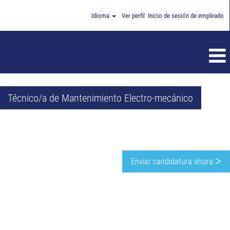
Idioma
Ver perfil
Inicio de sesión de empleado
Técnico/a de Mantenimiento Electro-mecánico
Enviar candidatura ahora ᐳ