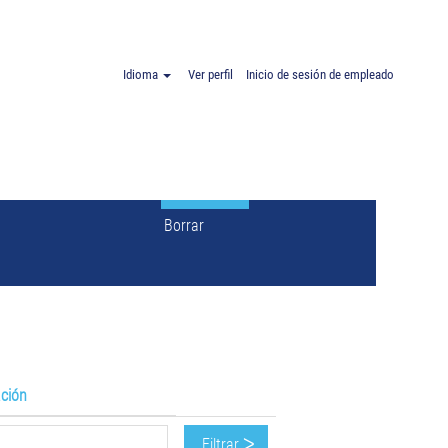
e
"".
Idioma
Ver perfil
Inicio de sesión de empleado
Borrar
ación