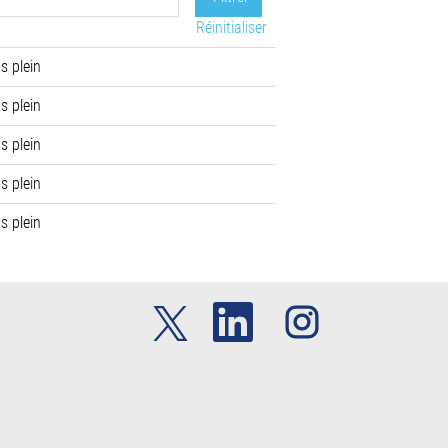
Réinitialiser
s plein
s plein
s plein
s plein
s plein
S
S
S
’
’
’
o
o
o
u
u
u
v
v
v
r
r
r
e
e
e
d
d
d
a
a
a