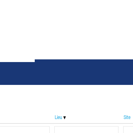
ltats de la recherche p
Lieu
Site