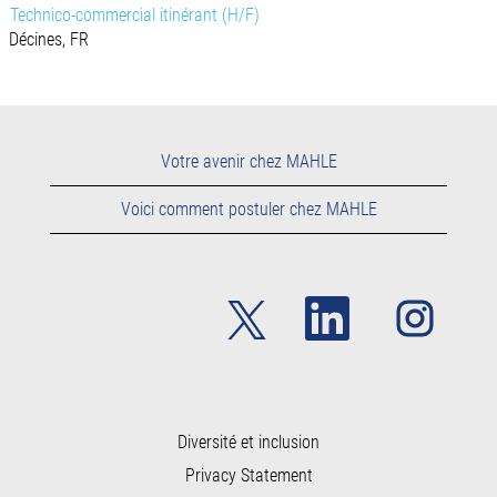
Technico-commercial itinérant (H/F)
Décines, FR
Votre avenir chez MAHLE
Voici comment postuler chez MAHLE
S
S
S
’
’
’
o
o
o
u
u
u
v
v
v
r
r
r
e
e
e
d
d
d
a
a
Diversité et inclusion
a
n
n
n
Privacy Statement
s
s
s
u
u