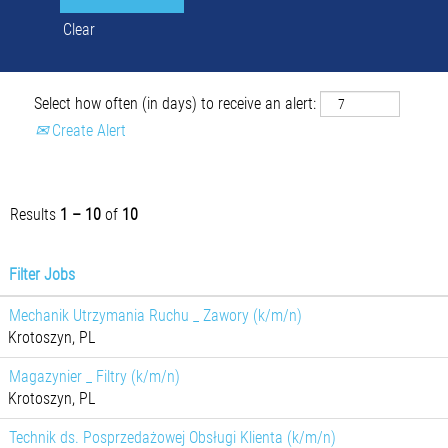
Clear
Select how often (in days) to receive an alert:
Create Alert
Results
1 – 10
of
10
Filter Jobs
Mechanik Utrzymania Ruchu _ Zawory (k/m/n)
Krotoszyn, PL
Magazynier _ Filtry (k/m/n)
Krotoszyn, PL
Technik ds. Posprzedażowej Obsługi Klienta (k/m/n)