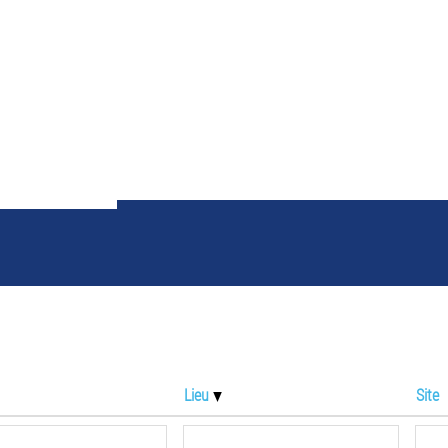
ltats de la recherche p
Lieu
Site