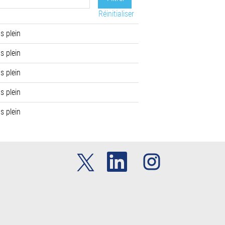
Réinitialiser
s plein
s plein
s plein
s plein
s plein
S
S
S
’
’
’
o
o
o
u
u
u
v
v
v
r
r
r
e
e
e
d
d
d
a
a
a