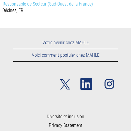
Responsable de Secteur (Sud-Ouest de la France)
Décines, FR
Votre avenir chez MAHLE
Voici comment postuler chez MAHLE
S
S
S
’
’
’
o
o
o
u
u
u
v
v
v
r
r
r
e
e
e
d
d
d
a
a
Diversité et inclusion
a
n
n
n
Privacy Statement
s
s
s
u
u