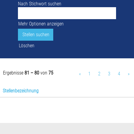
Nach Stichwort suchen
Mehr Optionen anzeigen
Löschen
Ergebnisse
81 – 80
von
75
«
1
2
3
4
»
Stellenbezeichnung