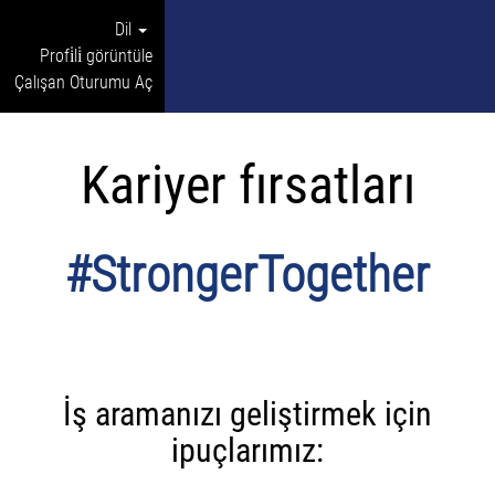
Dil
Profi̇li̇ görüntüle
Çalışan Oturumu Aç
Kariyer fırsatları
#StrongerTogether
İş aramanızı geliştirmek için
ipuçlarımız: