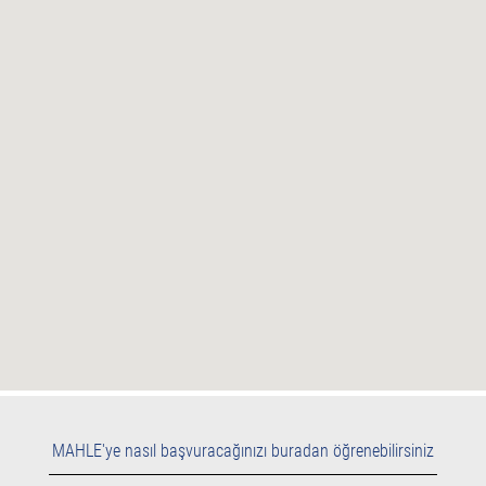
haritayı
okuyamıyor.
MAHLE'ye nasıl başvuracağınızı buradan öğrenebilirsiniz