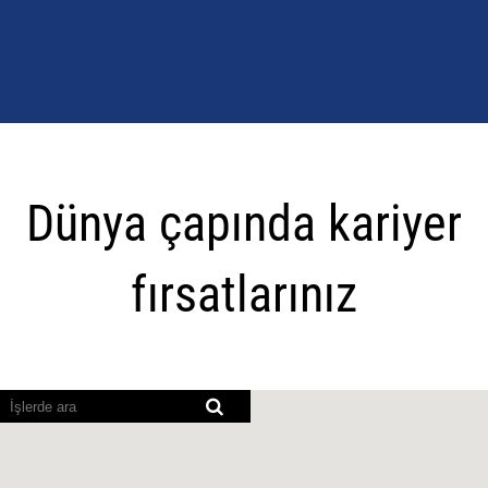
Dünya
çapında
Dünya çapında kariyer
kariyer
fırsatlarınız
fırsatlarınız
Ekran
okuyucular
aşağıdaki
aranabilir