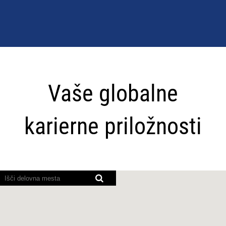
Vaše
globalne
Vaše globalne
karierne
priložnosti
karierne priložnosti
Bralniki
zaslona
ne
morejo
prebrati