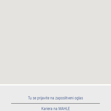
naslednjega
zemljevida
z
možnostjo
iskanja.
Tu se prijavite na zaposlitveni oglas
Kariera na MAHLE