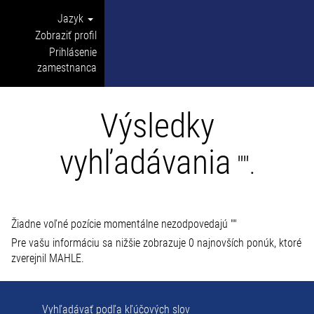
Jazyk
Zobraziť profil
Prihlásenie
zamestnanca
Výsledky
vyhľadávania
"".
Žiadne voľné pozície momentálne nezodpovedajú "
"
Pre vašu informáciu sa nižšie zobrazuje 0 najnovších ponúk, ktoré
zverejnil MAHLE.
Vyhľadávať podľa kľúčových slov