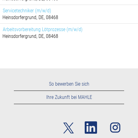
Servicetechniker (m/w/d)
Heinsdorfergrund, DE, 08468
Arbeitsvorbereitung Lötprozesse (m/w/d)
Heinsdorfergrund, DE, 08468
So bewerben Sie sich
Ihre Zukunft bei MAHLE
W
W
W
i
i
i
r
r
r
d
d