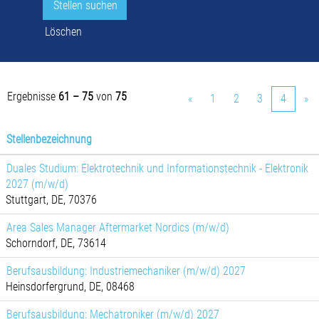
Löschen
Ergebnisse
61 – 75
von
75
«
1
2
3
4
»
Stellenbezeichnung
Duales Studium: Elektrotechnik und Informationstechnik - Elektronik
2027 (m/w/d)
Stuttgart, DE, 70376
Area Sales Manager Aftermarket Nordics (m/w/d)
Schorndorf, DE, 73614
Berufsausbildung: Industriemechaniker (m/w/d) 2027
Heinsdorfergrund, DE, 08468
Berufsausbildung: Mechatroniker (m/w/d) 2027