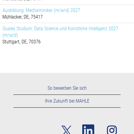
Ausbildung: Mechatroniker (m/w/d) 2027
Mühlacker, DE, 75417
Duales Studium: Data Science und Künstliche Intelligenz 2027
(m/w/d)
Stuttgart, DE, 70376
So bewerben Sie sich
Ihre Zukunft bei MAHLE
W
W
W
i
i
i