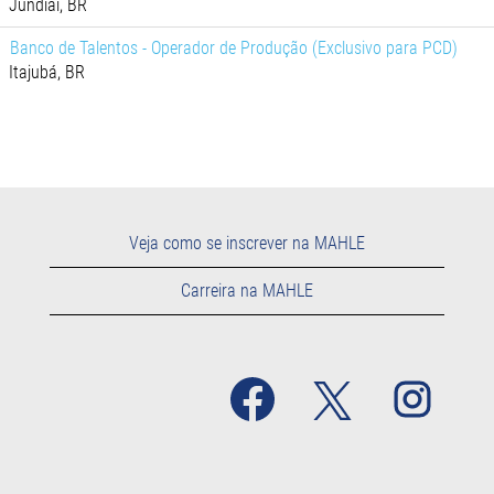
Jundiaí, BR
Banco de Talentos - Operador de Produção (Exclusivo para PCD)
Itajubá, BR
Veja como se inscrever na MAHLE
Carreira na MAHLE
A
A
A
b
b
b
r
r
r
e
e
e
e
e
e
m
m
m
u
u