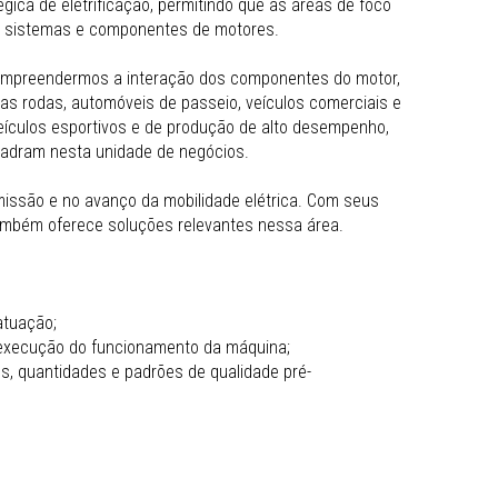
ica de eletrificação, permitindo que as áreas de foco
em sistemas e componentes de motores.
compreendermos a interação dos componentes do motor,
as rodas, automóveis de passeio, veículos comerciais e
eículos esportivos e de produção de alto desempenho,
adram nesta unidade de negócios.
issão e no avanço da mobilidade elétrica. Com seus
 também oferece soluções relevantes nessa área.
atuação;
 execução do funcionamento da máquina;
, quantidades e padrões de qualidade pré-