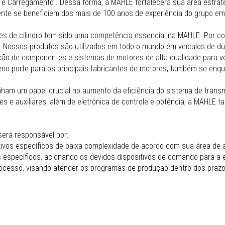
e Carregamento". Dessa forma, a MAHLE fortalecerá sua área estratég
igente se beneficiem dos mais de 100 anos de experiência do grupo 
es de cilindro tem sido uma competência essencial na MAHLE. Por 
 Nossos produtos são utilizados em todo o mundo em veículos de du
ção de componentes e sistemas de motores de alta qualidade para v
 porte para os principais fabricantes de motores, também se enqu
m um papel crucial no aumento da eficiência do sistema de transm
es e auxiliares, além de eletrônica de controle e potência, a MAHLE
erá responsável por:
tivos específicos de baixa complexidade de acordo com sua área de 
específicos, acionando os devidos dispositivos de comando para a
ocesso, visando atender os programas de produção dentro dos prazos