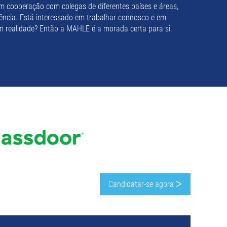
 cooperação com colegas de diferentes países e áreas,
erência. Está interessado em trabalhar connosco e em
em realidade? Então a MAHLE é a morada certa para si.
Candidatar-se agora ᐳ