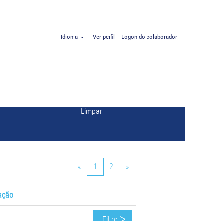
.
Idioma
Ver perfil
Logon do colaborador
Limpar
«
1
2
»
lação