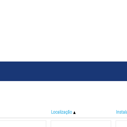
Buscar resultados para
""
Localização
Insta