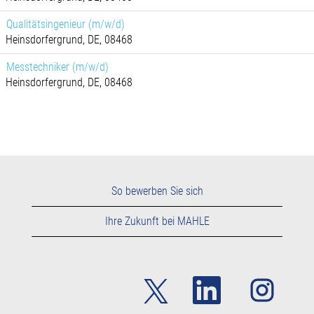
Qualitätsingenieur (m/w/d)
Heinsdorfergrund, DE, 08468
Messtechniker (m/w/d)
Heinsdorfergrund, DE, 08468
So bewerben Sie sich
Ihre Zukunft bei MAHLE
W
W
W
i
i
i
r
r
r
d
d