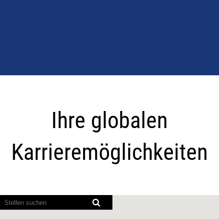
Ihre
globalen
Ihre globalen
Karrieremöglichkeite
Karrieremöglichkeiten
Bildschirmausleseprogramme
können