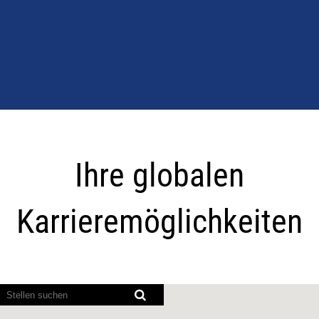
Ihre
globalen
Ihre globalen
Karrieremöglichkeite
Karrieremöglichkeiten
Bildschirmausleseprogramme
können