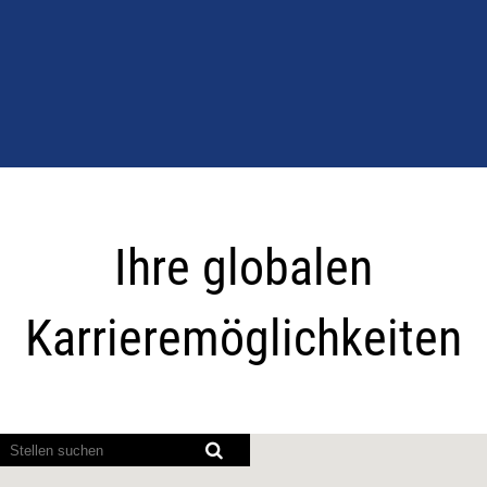
Ihre
globalen
Ihre globalen
Karrieremöglichkeite
Karrieremöglichkeiten
Bildschirmausleseprogramme
können