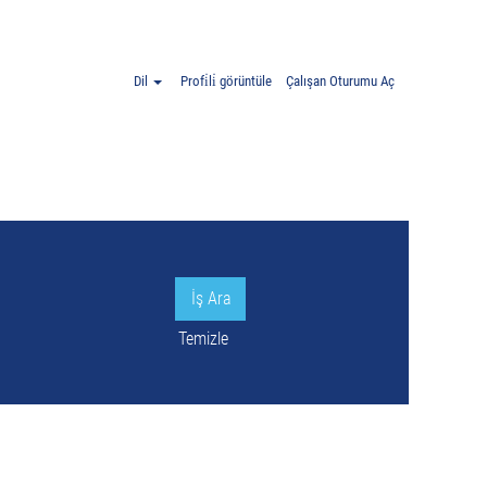
ya".
Dil
Profi̇li̇ görüntüle
Çalışan Oturumu Aç
Temizle