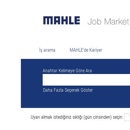
Ar
Şu anda "
" ile eşleşen açı
palencia VE İspanya
MAHLE tarafından yayınlanan son 0 iş ilanı
İş arama
MAHLE'de Kariyer
Anahtar Kelimeye Göre Ara
Daha Fazla Seçenek Göster
Uyarı almak istediğiniz sıklığı (gün cinsinden) seçin: