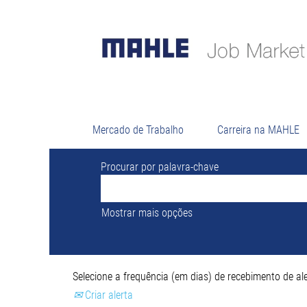
Buscar
Atualmente, não existem vagas correspo
As 0 vagas mais recentes publicadas por
Mercado de Trabalho
Carreira na MAHLE
Procurar por palavra-chave
Mostrar mais opções
Selecione a frequência (em dias) de recebimento de ale
Criar alerta