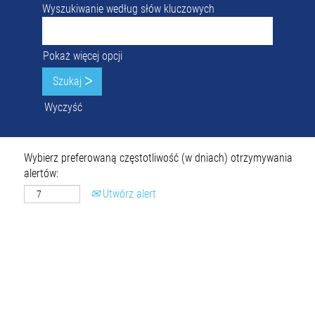
Wyszukiwanie według słów kluczowych
Pokaż więcej opcji
Wyczyść
Wybierz preferowaną częstotliwość (w dniach) otrzymywania
alertów:
Utwórz alert