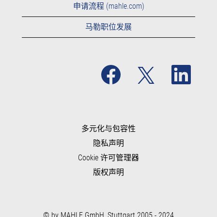
申请流程 (mahle.com)
马勒职位发展
在
在
在
新
新
新
选
选
选
项
项
项
卡
卡
卡
中
中
中
打
打
打
开
开
开
。
。
多元化与包容性
。
隐私声明
Cookie 许可管理器
版权声明
© by MAHLE GmbH, Stuttgart 2005 - 2024