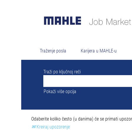
Re
Trenutno nema slobodnih radnih mesta ko
0 najnovijih poslova objavljenih od stran
Traženje posla
Karijera u MAHLE-u
Traži po ključnoj reči
Pokaži više opcija
Odaberite koliko često (u danima) će se primati upozor
Kreiraj upozorenje