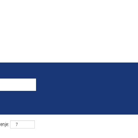
zultati pretrage za
"Krotosz
ja se podudaraju sa „
“.
Krotoszyn
e MAHLE navedeni su dole radi lakšeg snalaženja.
enje: