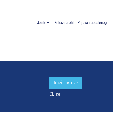
yn".
Jezik
Prikaži profil
Prijava zaposlenog
Obriši