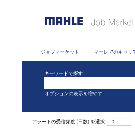
検索
現在 "
" にマ
Wrocław および ポーランド
MAHLEが掲載した最新の 0 件の
ジョブマーケット
マーレでのキャリ
キーワードで探す
オプションの表示を増やす
アラートの受信頻度 (日数) を選択: