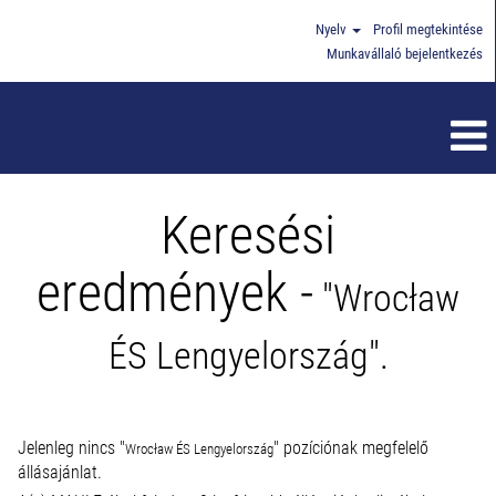
Nyelv
Profil megtekintése
Munkavállaló bejelentkezés
Keresési
eredmények -
"Wrocław
ÉS Lengyelország".
Jelenleg nincs "
" pozíciónak megfelelő
Wrocław ÉS Lengyelország
állásajánlat.