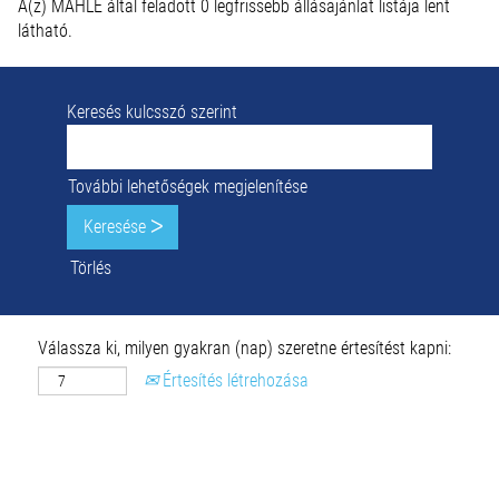
A(z) MAHLE által feladott 0 legfrissebb állásajánlat listája lent
látható.
Keresés kulcsszó szerint
További lehetőségek megjelenítése
Törlés
Válassza ki, milyen gyakran (nap) szeretne értesítést kapni:
Értesítés létrehozása