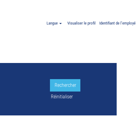
aw ET Pologne".
Langue
Visualiser le profil
Identifiant de l’employé
LE.
Réinitialiser