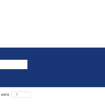
e la recherche pour
"Wrocł
 correspondant à «
».
Wrocław ET Pologne
uver ci-dessous les 0 offres d’emploi les plus récentes publiées par MAH
alerte :