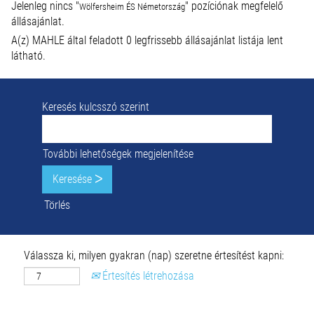
Jelenleg nincs "
" pozíciónak megfelelő
Wölfersheim ÉS Németország
állásajánlat.
A(z) MAHLE által feladott 0 legfrissebb állásajánlat listája lent
látható.
Keresés kulcsszó szerint
További lehetőségek megjelenítése
Törlés
Válassza ki, milyen gyakran (nap) szeretne értesítést kapni:
Értesítés létrehozása