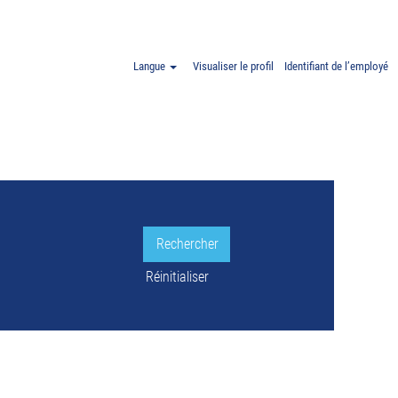
orf ET Allemagne".
Langue
Visualiser le profil
Identifiant de l’employé
LE.
Réinitialiser