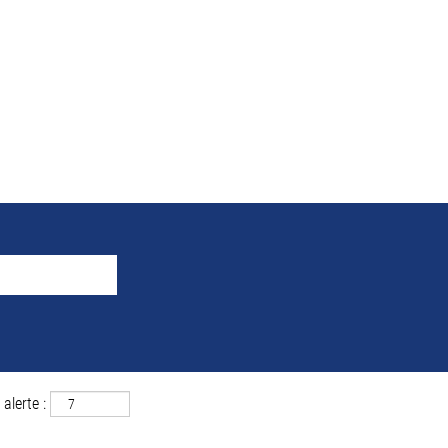
 la recherche pour
"Schornd
 correspondant à «
».
Schorndorf ET Allemagne
uver ci-dessous les 0 offres d’emploi les plus récentes publiées par MAH
alerte :