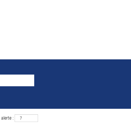
 la recherche pour
"Mühlack
 correspondant à «
».
Mühlacker ET Allemagne
uver ci-dessous les 0 offres d’emploi les plus récentes publiées par MAH
alerte :