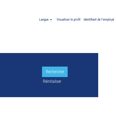
er ET Allemagne".
Langue
Visualiser le profil
Identifiant de l’employé
LE.
Réinitialiser