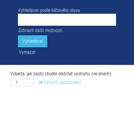
Vyhledávat podle klíčového slova
Zobrazit další možnosti
Vymazat
Vyberte, jak často chcete obdržet výstrahu (ve dnech):
Vytvořit upozornění