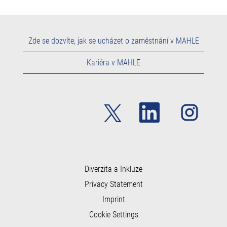
Zde se dozvíte, jak se ucházet o zaměstnání v MAHLE
Kariéra v MAHLE
O
O
O
t
t
t
e
e
e
v
v
v
ř
ř
ř
e
e
e
s
s
s
e
e
e
n
n
Diverzita a Inkluze
n
a
a
a
Privacy Statement
n
n
n
o
o
o
Imprint
v
v
v
é
é
é
Cookie Settings
k
k
k
a
a