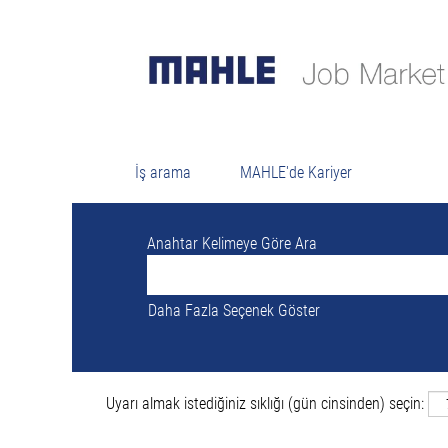
Ara
Şu anda "
" ile eşleşe
Leibertingen VE Almanya
MAHLE tarafından yayınlanan son 0 iş ilanı
İş arama
MAHLE'de Kariyer
Anahtar Kelimeye Göre Ara
Daha Fazla Seçenek Göster
Uyarı almak istediğiniz sıklığı (gün cinsinden) seçin: