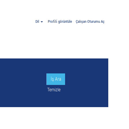
anya".
Dil
Profi̇li̇ görüntüle
Çalışan Oturumu Aç
Temizle