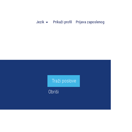
I Nemačka".
Jezik
Prikaži profil
Prijava zaposlenog
Obriši