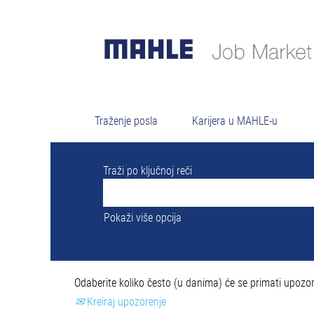
Rezulta
Trenutno nema slobodnih radnih mesta ko
0 najnovijih poslova objavljenih od stran
Traženje posla
Karijera u MAHLE-u
Traži po ključnoj reči
Pokaži više opcija
Odaberite koliko često (u danima) će se primati upozor
Kreiraj upozorenje