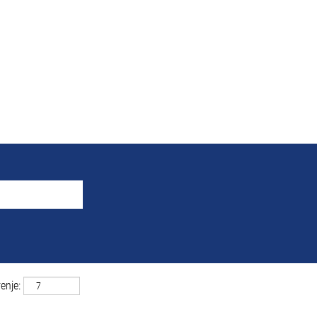
ti pretrage za
"Leibertingen 
ja se podudaraju sa „
“.
Leibertingen I Nemačka
e MAHLE navedeni su dole radi lakšeg snalaženja.
enje: