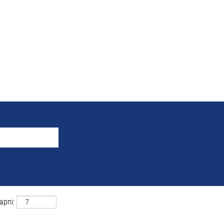
redmények -
"Leibertingen ÉS
pozíciónak megfelelő állásajánlat.
ásajánlat listája lent látható.
apni: