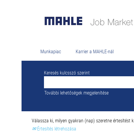
Keresési e
Jelenleg nincs "
" 
Leibertingen ÉS Németország
A(z) MAHLE által feladott 0 legfrissebb áll
Munkapiac
Karrier a MAHLE-nál
Keresés kulcsszó szerint
További lehetőségek megjelenítése
Válassza ki, milyen gyakran (nap) szeretne értesítést k
Értesítés létrehozása