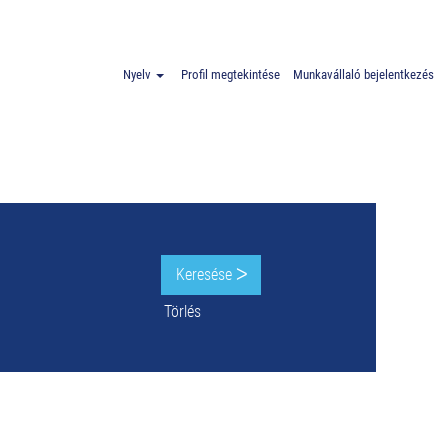
 Németország".
Nyelv
Profil megtekintése
Munkavállaló bejelentkezés
Törlés