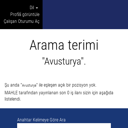
Dil
Profi̇li̇ görüntüle
Çalışan Oturumu Aç
Arama terimi
"Avusturya".
Şu anda "
" ile eşleşen açık bir pozisyon yok.
Avusturya
MAHLE tarafından yayınlanan son 0 iş ilanı sizin için aşağıda
listelendi.
Anahtar Kelimeye Göre Ara