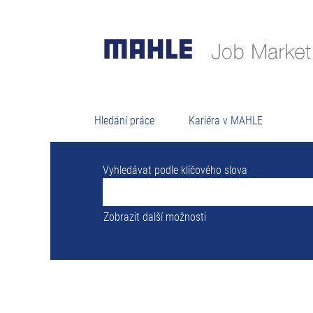
Vý
Žádná volná pracovní místa v současnosti
0 nejnovějších pracovních míst zveřejně
Hledání práce
Kariéra v MAHLE
Vyhledávat podle klíčového slova
Zobrazit další možnosti