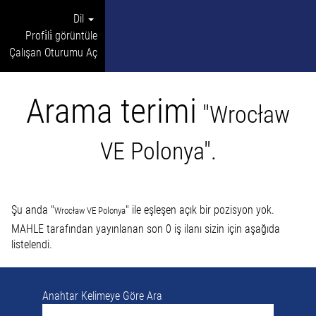
Dil
Profi̇li̇ görüntüle
Çalışan Oturumu Aç
Arama terimi
"Wrocław
VE Polonya".
Şu anda "
" ile eşleşen açık bir pozisyon yok.
Wrocław VE Polonya
MAHLE tarafından yayınlanan son 0 iş ilanı sizin için aşağıda
listelendi.
Anahtar Kelimeye Göre Ara