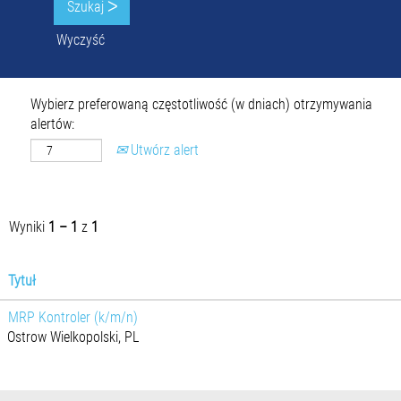
Wyczyść
Wybierz preferowaną częstotliwość (w dniach) otrzymywania
alertów:
Utwórz alert
Wyniki
1 – 1
z
1
Tytuł
MRP Kontroler (k/m/n)
Ostrow Wielkopolski, PL