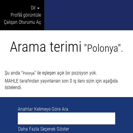
Dil
Profi̇li̇ görüntüle
Çalışan Oturumu Aç
Arama terimi
"Polonya".
Şu anda "
" ile eşleşen açık bir pozisyon yok.
Polonya
MAHLE tarafından yayınlanan son 0 iş ilanı sizin için aşağıda
listelendi.
Anahtar Kelimeye Göre Ara
Daha Fazla Seçenek Göster