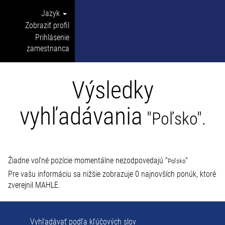
Jazyk
Zobraziť profil
Prihlásenie
zamestnanca
Výsledky
vyhľadávania
"Poľsko".
Žiadne voľné pozície momentálne nezodpovedajú "
"
Poľsko
Pre vašu informáciu sa nižšie zobrazuje 0 najnovších ponúk, ktoré
zverejnil MAHLE.
Vyhľadávať podľa kľúčových slov