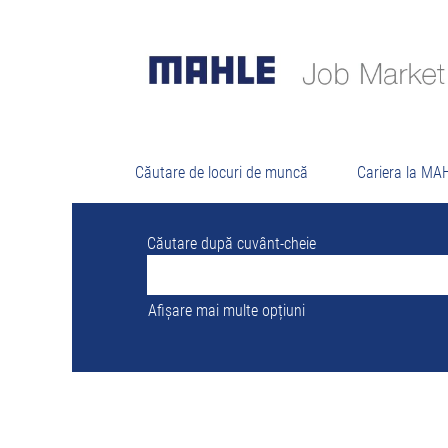
Rezu
Nu există momentan nicio poziție vacant
Cele mai recente 0 posturi publicate de 
Căutare de locuri de muncă
Cariera la MA
Căutare după cuvânt-cheie
Afișare mai multe opțiuni