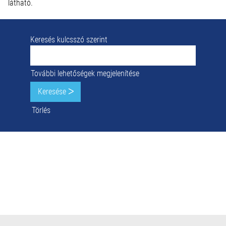
látható.
Keresés kulcsszó szerint
További lehetőségek megjelenítése
Törlés