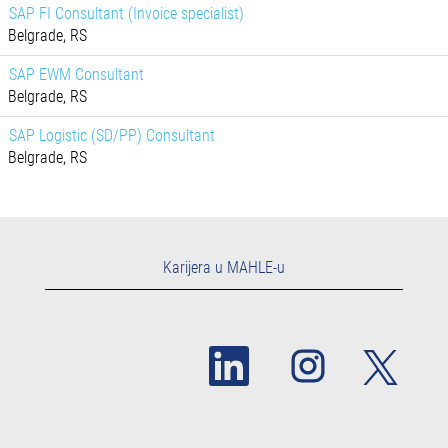
SAP FI Consultant (Invoice specialist)
Belgrade, RS
SAP EWM Consultant
Belgrade, RS
SAP Logistic (SD/PP) Consultant
Belgrade, RS
Karijera u MAHLE-u
O
O
O
t
t
t
v
v
v
a
a
a
r
r
r
a
a
a
s
s