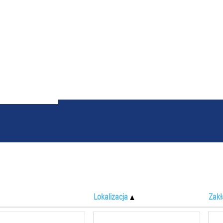
Szukaj wyników dla
"".
Lokalizacja
Zakł