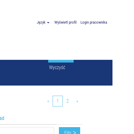
Język
Wyświetl profil
Login pracownika
Wyczyść
«
1
2
»
ad