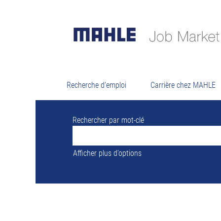
Résult
Il n’y a actuellement aucun poste vacant
Pour vous assister au mieux, veuillez tro
Recherche d'emploi
Carrière chez MAHLE
Rechercher par mot-clé
Afficher plus d’options