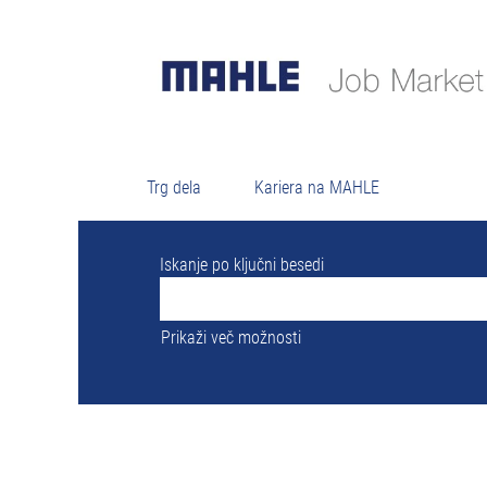
R
Trenutno ni prostih delovnih mest, ki bi us
Spodaj je navedenih 0 najnovejših delovnih
Trg dela
Kariera na MAHLE
Iskanje po ključni besedi
Prikaži več možnosti